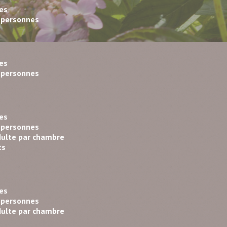
nes
2 personnes
nes
2 personnes
nes
2 personnes
dulte par chambre
ts
nes
2 personnes
dulte par chambre