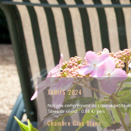
TARIFS 2024
Nos prix comprennent de copieux petits-dé
Taxes de séjour : 0.88 €/ pers
Chambre Clos Blanc