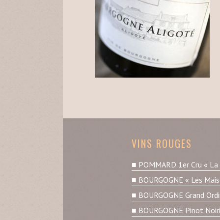
VINS ROUGES
POMMARD 1er Cru « La P
BOURGOGNE « Les Maiso
BOURGOGNE Grand Ordin
BOURGOGNE Pinot Noir