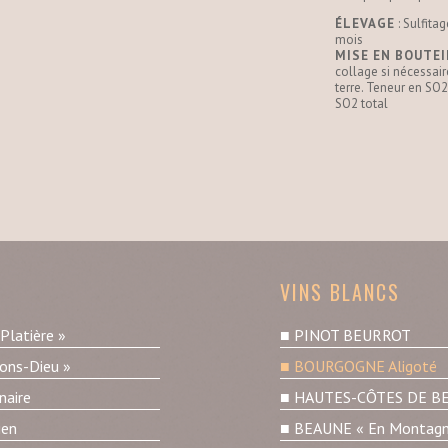
ÉLEVAGE
: Sulfita
mois
MISE EN BOUTE
collage si nécessaire
terre. Teneur en SO2
SO2 total
VINS BLANCS
latière »
PINOT BEURROT
ns-Dieu »
BOURGOGNE Aligoté
aire
HAUTES-CÔTES DE BEA
ien
BEAUNE « En Montagne