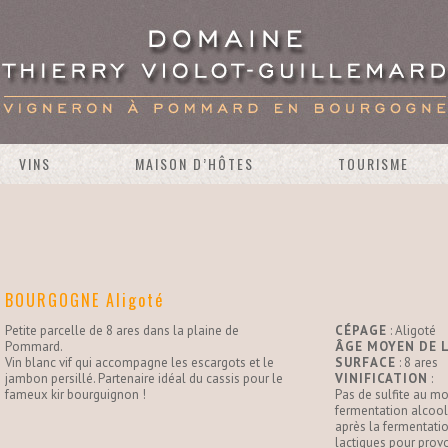
VINS
MAISON D’HÔTES
TOURISME
BOURGOGNE Aligoté
Petite parcelle de 8 ares dans la plaine de
CÉPAGE
: Aligoté
Pommard.
ÂGE MOYEN DE L
Vin blanc vif qui accompagne les escargots et le
SURFACE
: 8 ares
jambon persillé. Partenaire idéal du cassis pour le
VINIFICATION
:
fameux kir bourguignon !
Pas de sulfite au m
fermentation alcooli
après la fermentati
lactiques pour prov